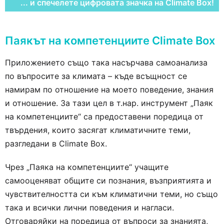
... и спечелете цифровата значка на Climate Box!
Паякът на компетенциите Climate Box
Приложението също така насърчава самоанализа
по въпросите за климата – къде всъщност се
намирам по отношение на моето поведение, знания
и отношение.
За тази цел в т.нар. инструмент „Паяк
на компетенциите“ са предоставени поредица от
твърдения, които засягат климатичните теми,
разгледани в Climate Box.
Чрез „Паяка на компетенциите“ учащите
самооценяват общите си познания, възприятията и
чувствителността си към климатични теми, но също
така и всички лични поведения и нагласи.
Отговаряйки на поредица от въпроси за знанията,