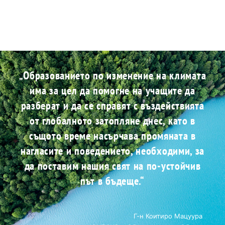
„Образованието по изменение на климата
има за цел да помогне на учащите да
разберат и да се справят с въздействията
от глобалното затопляне днес, като в
същото време насърчава промяната в
нагласите и поведението, необходими, за
да поставим нашия свят на по-устойчив
път в бъдеще.“
Г-н Коитиро Мацуура